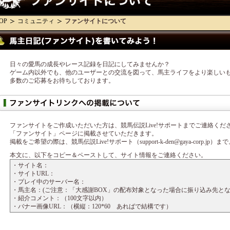
OP
コミュニティ
ファンサイトについて
日々の愛馬の成長やレース記録を日記にしてみませんか？
ゲーム内以外でも、他のユーザーとの交流を図って、馬主ライフをより楽しい
多数のご応募をお待ちしております。
ファンサイトをご作成いただいた方は、競馬伝説Live!サポートまでご連絡くだ
「ファンサイト」ページに掲載させていただきます。
掲載をご希望の際は、競馬伝説Live!サポート（support-k-den@gaya-corp.jp）ま
本文に、以下をコピー＆ペーストして、サイト情報をご連絡ください。
・サイト名：
・サイトURL：
・プレイ中のサーバー名：
・馬主名：(ご注意：「大感謝BOX」の配布対象となった場合に振り込み先とな
・紹介コメント：（100文字以内）
・バナー画像URL：（横縦：120*60 あればで結構です）