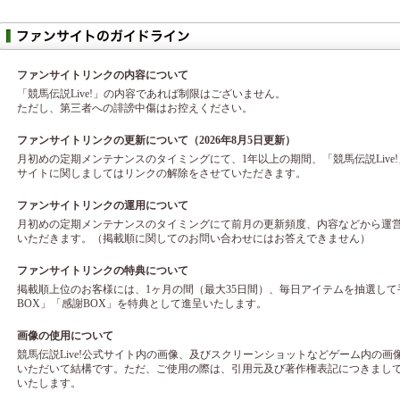
ファンサイトリンクの内容について
「競馬伝説Live!」の内容であれば制限はございません。
ただし、第三者への誹謗中傷はお控えください。
ファンサイトリンクの更新について（2026年8月5日更新）
月初めの定期メンテナンスのタイミングにて、1年以上の期間、「競馬伝説Live
サイトに関しましてはリンクの解除をさせていただきます。
ファンサイトリンクの運用について
月初めの定期メンテナンスのタイミングにて前月の更新頻度、内容などから運
いただきます。（掲載順に関してのお問い合わせにはお答えできません）
ファンサイトリンクの特典について
掲載順上位のお客様には、1ヶ月の間（最大35日間）、毎日アイテムを抽選し
BOX」「感謝BOX」を特典として進呈いたします。
画像の使用について
競馬伝説Live!公式サイト内の画像、及びスクリーンショットなどゲーム内の
いただいて結構です。ただ、ご使用の際は、引用元及び著作権表記につきまし
いたします。