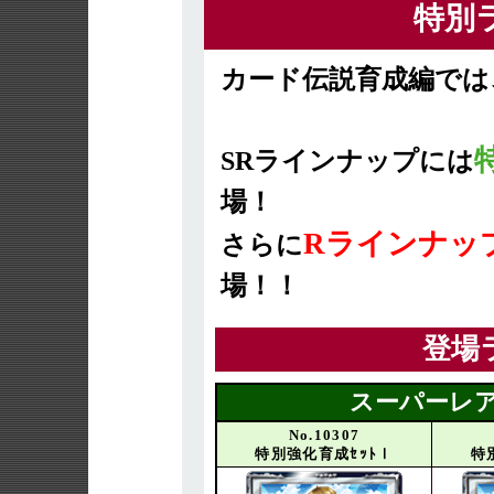
特別
カード伝説育成編では
SRラインナップには
場！
Rラインナッ
さらに
場！！
登場
スーパーレア
No.10307
特別強化育成ｾｯﾄⅠ
特